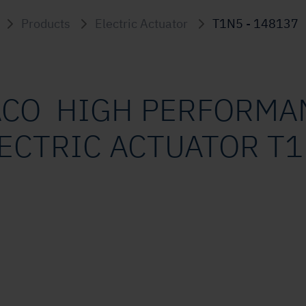
Products
Electric Actuator
T1N5 - 148137
ACO HIGH PERFORM
ECTRIC ACTUATOR T1