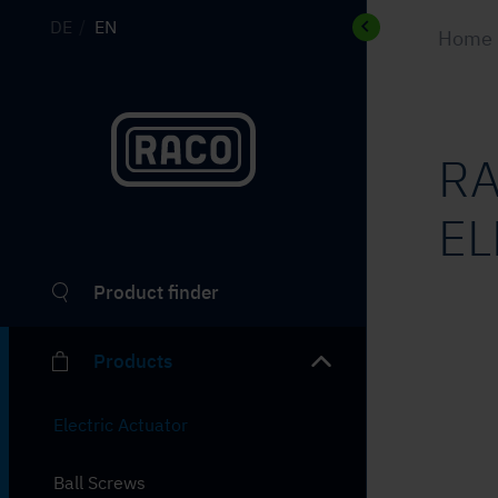
DE
EN
Home
R
EL
Product finder
Products
Electric Actuator
Ball Screws