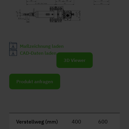
Maßzeichnung laden
CAD-Daten laden
3D Viewer
Produkt anfragen
Verstellweg (mm)
400
600
8