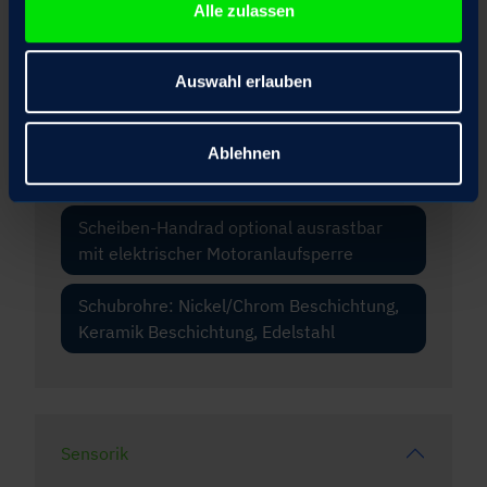
Alle zulassen
Fangmutter
Auswahl erlauben
Frontflansch
Motor mit Haltebremse optional mit
Ablehnen
Handlüftung
Scheiben-Handrad optional ausrastbar
mit elektrischer Motoranlaufsperre
Schubrohre: Nickel/Chrom Beschichtung,
Keramik Beschichtung, Edelstahl
Sensorik