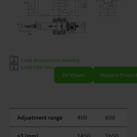
Load dimensional drawing
Load CAD data
3D Viewer
Request Produc
Adjustment range
400
600
8
a3 (mm)
1450
1650
1