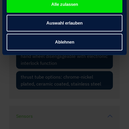
Alle zulassen
safety nut
front flange
Auswahl erlauben
motor equipped with holding brake and
Ablehnen
manual release
hand wheel disengageable with electronic
interlock function
thrust tube options: chrome-nickel
plated, ceramic coated, stainless steel
Sensors