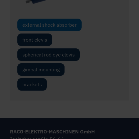
external shock absorber
front clevis
spherical rod eye clevis
gimbal mounting
brackets
RACO-ELEKTRO-MASCHINEN GmbH
Jesinghauser Str. 56-64