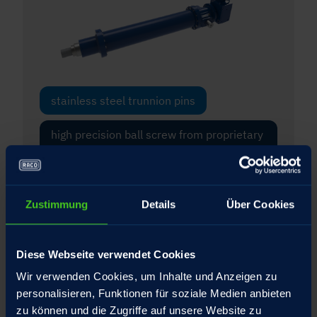
stainless steel trunnion pins
high precision ball screw from proprietary
manufacturing, with low-backlash
integrated torque support for the spindel
nut
Zustimmung
Details
Über Cookies
linear guide at the floating end of the
screw
Diese Webseite verwendet Cookies
Wir verwenden Cookies, um Inhalte und Anzeigen zu
thrust tube hard-chromed
personalisieren, Funktionen für soziale Medien anbieten
zu können und die Zugriffe auf unsere Website zu