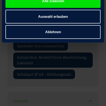
Alle zulassen
Fangmutter
Auswahl erlauben
Frontflansch
Scheiben-Handrad optional ausrastbar
Ablehnen
mit elektrischer Motoranlaufsperre
Spezieller Korrosionsschutz
Schubrohre: Nickel/Chrom Beschichtung,
Edelstahl
Schutzart IP 65 - Dichtungssatz
Sensorik