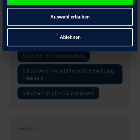
Motor mit Haltebremse optional mit
Auswahl erlauben
Handlüftung
Scheiben-Handrad optional ausrastbar
Ablehnen
mit elektrischer Motoranlaufsperre
Spezieller Korrosionsschutz
Schubrohre: Nickel/Chrom Beschichtung,
Edelstahl
Schutzart IP 65 - Dichtungssatz
Sensorik