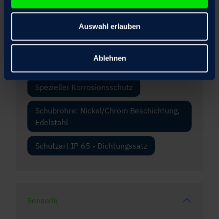
Fangmutter
Auswahl erlauben
Frontflansch
Scheiben-Handrad optional ausrastbar
Ablehnen
mit elektrischer Motoranlaufsperre
Spezieller Korrosionsschutz
Schubrohre: Nickel/Chrom Beschichtung,
Edelstahl
Schutzart IP 65 - Dichtungssatz
Sensorik