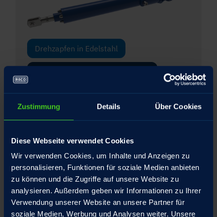
Drehzapfen in Edelstahl
Dämpfer in den Geräte-Endlagen
Gabelkopf
Zustimmung
Details
Über Cookies
Gelenkkopf
Diese Webseite verwendet Cookies
Integrierte Drehmomentstütze für die
Spindelmutter
Wir verwenden Cookies, um Inhalte und Anzeigen zu
personalisieren, Funktionen für soziale Medien anbieten
Interner Federtopf mit patentiertem
zu können und die Zugriffe auf unsere Website zu
Umschlagbolzen
analysieren. Außerdem geben wir Informationen zu Ihrer
Verwendung unserer Website an unsere Partner für
Schubrohr Hartverchromt
soziale Medien, Werbung und Analysen weiter. Unsere