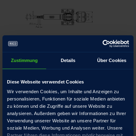
Maßzeichnung laden
CAD-Daten laden
Zustimmung
Details
Über Cookies
Produkt anfragen
Diese Webseite verwendet Cookies
Wir verwenden Cookies, um Inhalte und Anzeigen zu
personalisieren, Funktionen für soziale Medien anbieten
Verstellweg (mm)
200
400
600
zu können und die Zugriffe auf unsere Website zu
analysieren. Außerdem geben wir Informationen zu Ihrer
Verwendung unserer Website an unsere Partner für
a3 (mm)
400
600
800
soziale Medien, Werbung und Analysen weiter. Unsere
Partner führen diese Informationen möglicherweise mit