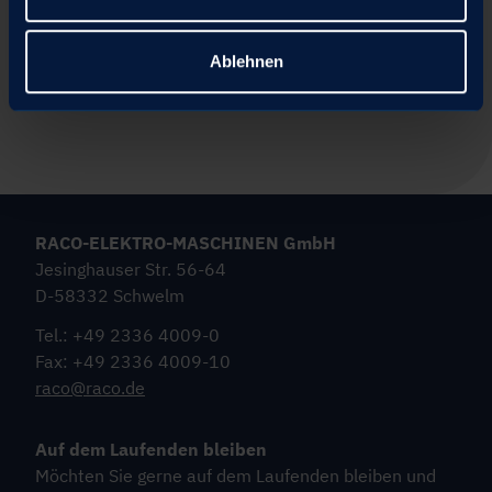
Strom (A)
3.60
Ablehnen
Umrichter (kW)
—
RACO-ELEKTRO-MASCHINEN GmbH
Jesinghauser Str. 56-64
D-58332 Schwelm
Tel.: +49 2336 4009-0
Fax: +49 2336 4009-10
raco@raco.de
Auf dem Laufenden bleiben
Möchten Sie gerne auf dem Laufenden bleiben und