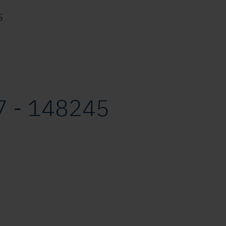
5
S
 - 148245