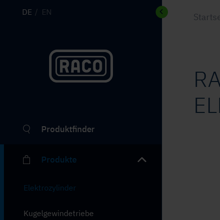
DE
EN
Starts
R
EL
Produktfinder
Produkte
Elektrozylinder
Kugelgewindetriebe