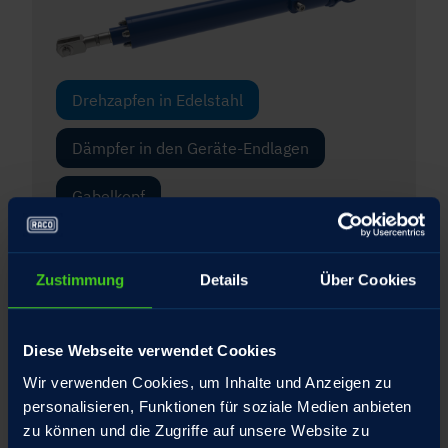
Drehzapfen in Edelstahl
Dämpfer in den Geräte-Endlagen
Gabelkopf
Gelenkkopf
Zustimmung
Details
Über Cookies
Integrierte Drehmomentstütze für die
Spindelmutter
Diese Webseite verwendet Cookies
Interner Federtopf mit patentiertem
Wir verwenden Cookies, um Inhalte und Anzeigen zu
Umschlagbolzen
personalisieren, Funktionen für soziale Medien anbieten
zu können und die Zugriffe auf unsere Website zu
Schubrohr Hartverchromt