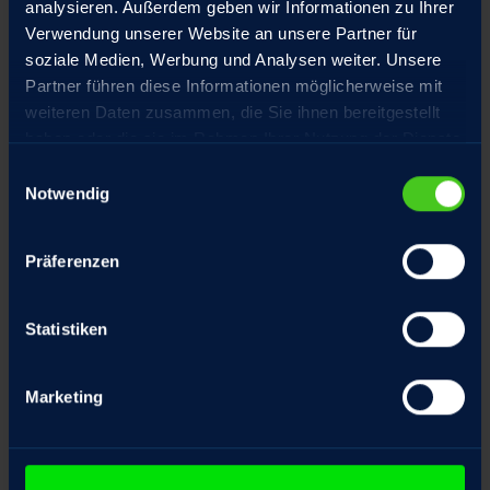
analysieren. Außerdem geben wir Informationen zu Ihrer
Verwendung unserer Website an unsere Partner für
Hochpräzisions-Gewindetriebe aus
soziale Medien, Werbung und Analysen weiter. Unsere
eigener Fertigung, spielarm geschliffen
Partner führen diese Informationen möglicherweise mit
weiteren Daten zusammen, die Sie ihnen bereitgestellt
haben oder die sie im Rahmen Ihrer Nutzung der Dienste
gesammelt haben.
Einwilligungsauswahl
Sonderausstattung
Notwendig
Präferenzen
Statistiken
Fangmutter
Marketing
Frontflansch
Motor mit Haltebremse optional mit