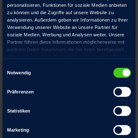
personalisieren, Funktionen für soziale Medien anbieten
Hochpräzisions-Gewindetriebe aus
zu können und die Zugriffe auf unsere Website zu
eigener Fertigung, spielarm geschliffen
analysieren. Außerdem geben wir Informationen zu Ihrer
Verwendung unserer Website an unsere Partner für
soziale Medien, Werbung und Analysen weiter. Unsere
Partner führen diese Informationen möglicherweise mit
weiteren Daten zusammen, die Sie ihnen bereitgestellt
Sonderausstattung
haben oder die sie im Rahmen Ihrer Nutzung der Dienste
gesammelt haben.
Einwilligungsauswahl
Notwendig
Präferenzen
Statistiken
Fangmutter
Marketing