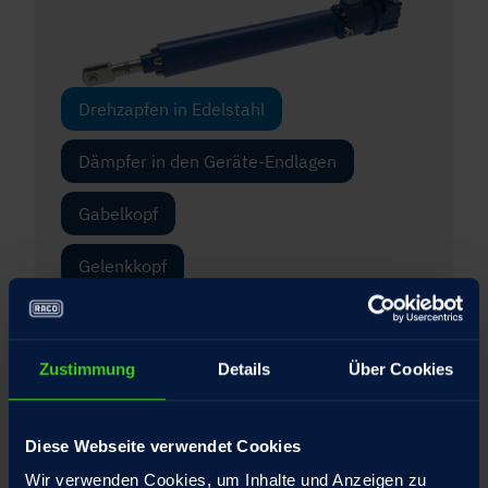
Drehzapfen in Edelstahl
Dämpfer in den Geräte-Endlagen
Gabelkopf
Gelenkkopf
Integrierte Drehmomentstütze für die
Spindelmutter
Zustimmung
Details
Über Cookies
Interner Federtopf mit patentiertem
Umschlagbolzen
Diese Webseite verwendet Cookies
Schubrohr Hartverchromt
Wir verwenden Cookies, um Inhalte und Anzeigen zu