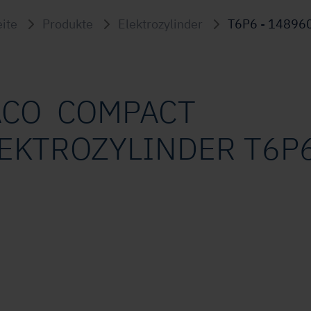
eite
Produkte
Elektrozylinder
T6P6 - 14896
ACO COMPACT
EKTROZYLINDER T6P6