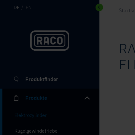
DE
EN
Starts
R
EL
Produktfinder
Produkte
Elektrozylinder
Kugelgewindetriebe