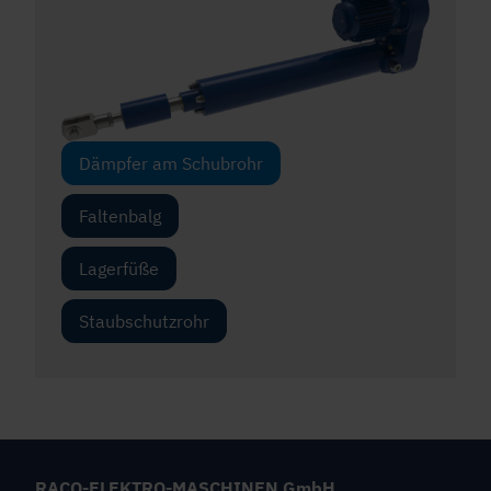
Dämpfer am Schubrohr
Faltenbalg
Lagerfüße
Staubschutzrohr
RACO-ELEKTRO-MASCHINEN GmbH