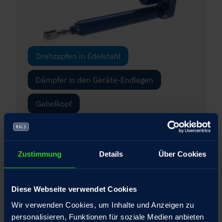
Drehzapfen in Edelstahl
Dämpfer in den Geräte-Endlagen
Gabelkopf
Gelenkkopf
Integrierte Drehmomentstütze für die
Zustimmung
Details
Über Cookies
Spindelmutter
Interner Federtopf mit patentiertem
Diese Webseite verwendet Cookies
Umschlagbolzen
Wir verwenden Cookies, um Inhalte und Anzeigen zu
personalisieren, Funktionen für soziale Medien anbieten