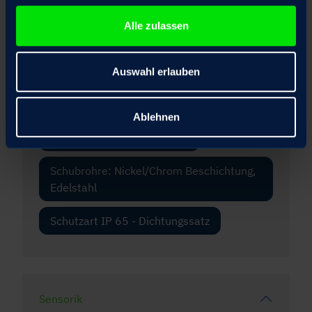
Fangmutter
Alle zulassen
Frontflansch
Auswahl erlauben
Scheiben-Handrad optional ausrastbar
mit elektrischer Motoranlaufsperre
Ablehnen
Spezieller Korrosionsschutz
Schubrohre: Nickel/Chrom Beschichtung,
Edelstahl
Schutzart IP 65 - Dichtungssatz
Sensorik