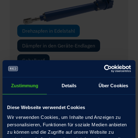
Drehzapfen in Edelstahl
Dämpfer in den Geräte-Endlagen
Gabelkopf
Gelenkkopf
Zustimmung
Details
Über Cookies
Integrierte Drehmomentstütze für die
Spindelmutter
Diese Webseite verwendet Cookies
Interner Federtopf mit patentiertem
Wir verwenden Cookies, um Inhalte und Anzeigen zu
Umschlagbolzen
personalisieren, Funktionen für soziale Medien anbieten
zu können und die Zugriffe auf unsere Website zu
Schubrohr Hartverchromt