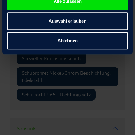
Frontflansch
Alle zulassen
Motor mit Haltebremse optional mit
Auswahl erlauben
Handlüftung
Scheiben-Handrad optional ausrastbar
Ablehnen
mit elektrischer Motoranlaufsperre
Spezieller Korrosionsschutz
Schubrohre: Nickel/Chrom Beschichtung,
Edelstahl
Schutzart IP 65 - Dichtungssatz
Sensorik