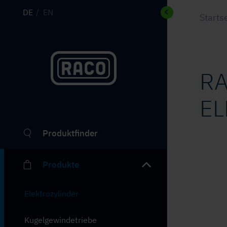
DE
EN
Starts
R
EL
Produktfinder
Produkte
Elektrozylinder
Kugelgewindetriebe