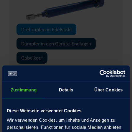
Drehzapfen in Edelstahl
Dämpfer in den Geräte-Endlagen
Gabelkopf
Gelenkkopf
Integrierte Drehmomentstütze für die
Zustimmung
Details
Über Cookies
Spindelmutter
Interner Federtopf mit patentiertem
Diese Webseite verwendet Cookies
Umschlagbolzen
Wir verwenden Cookies, um Inhalte und Anzeigen zu
personalisieren, Funktionen für soziale Medien anbieten
Schubrohr Hartverchromt