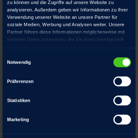
zu können und die Zugriffe auf unsere Website zu
analysieren. Außerdem geben wir Informationen zu Ihrer
Motor mit Haltebremse optional mit
Verwendung unserer Website an unsere Partner für
Handlüftung
soziale Medien, Werbung und Analysen weiter. Unsere
Partner führen diese Informationen möglicherweise mit
Hochpräzisions-Gewindetriebe aus
weiteren Daten zusammen, die Sie ihnen bereitgestellt
eigener Fertigung, spielarm geschliffen
haben oder die sie im Rahmen Ihrer Nutzung der Dienste
gesammelt haben.
Einwilligungsauswahl
Notwendig
Sonderausstattung
Präferenzen
Statistiken
Marketing