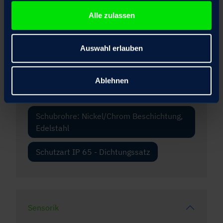
Fangmutter
Alle zulassen
Frontflansch
Auswahl erlauben
Scheiben-Handrad optional ausrastbar
mit elektrischer Motoranlaufsperre
Ablehnen
Spezieller Korrosionsschutz
Schubrohre: Nickel/Chrom Beschichtung,
Edelstahl
Schutzart IP 65 - Dichtungssatz
Sensorik