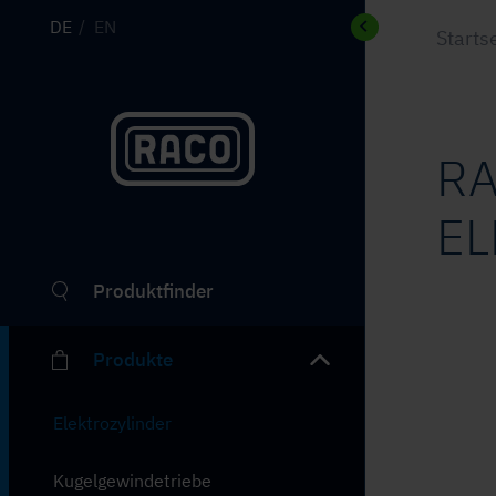
DE
EN
Starts
R
EL
Produktfinder
Produkte
Elektrozylinder
Kugelgewindetriebe