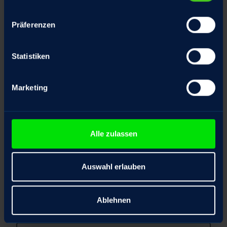
Präferenzen
Firma
*
Statistiken
Position
Marketing
Telefonnummer
Alle zulassen
Auswahl erlauben
E-Mail Adresse
*
Ablehnen
Ihre Nachricht