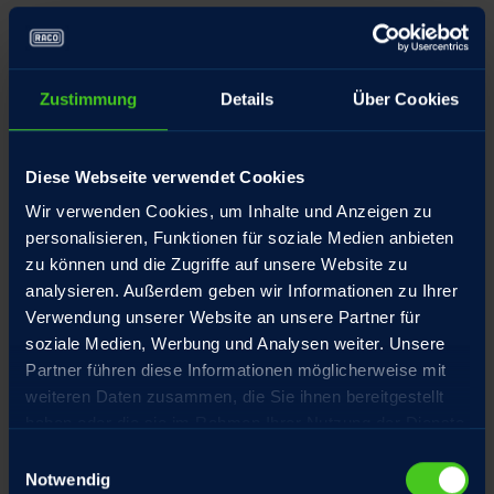
Aufstellungsort
Zustimmung
Details
Über Cookies
Produktbezeichnung
Diese Webseite verwendet Cookies
Wir verwenden Cookies, um Inhalte und Anzeigen zu
personalisieren, Funktionen für soziale Medien anbieten
Datei anfügen
zu können und die Zugriffe auf unsere Website zu
analysieren. Außerdem geben wir Informationen zu Ihrer
Verwendung unserer Website an unsere Partner für
soziale Medien, Werbung und Analysen weiter. Unsere
Für eine Übersicht aller Optionen und eine gezielte
Partner führen diese Informationen möglicherweise mit
Bearbeitung Ihrer Anfragen empfehlen wir unsere
weiteren Daten zusammen, die Sie ihnen bereitgestellt
Produkt-Checklisten
,
haben oder die sie im Rahmen Ihrer Nutzung der Dienste
gesammelt haben.
Einwilligungsauswahl
Notwendig
Name
*