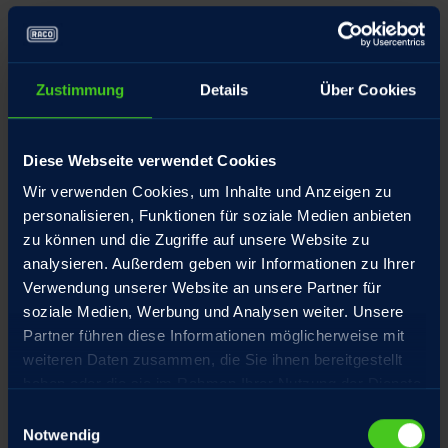
Aufstellungsort
Zustimmung
Details
Über Cookies
Produktbezeichnung
Diese Webseite verwendet Cookies
Wir verwenden Cookies, um Inhalte und Anzeigen zu
personalisieren, Funktionen für soziale Medien anbieten
Datei anfügen
zu können und die Zugriffe auf unsere Website zu
analysieren. Außerdem geben wir Informationen zu Ihrer
Verwendung unserer Website an unsere Partner für
soziale Medien, Werbung und Analysen weiter. Unsere
Für eine Übersicht aller Optionen und eine gezielte
Partner führen diese Informationen möglicherweise mit
Bearbeitung Ihrer Anfragen empfehlen wir unsere
weiteren Daten zusammen, die Sie ihnen bereitgestellt
Produkt-Checklisten
,
haben oder die sie im Rahmen Ihrer Nutzung der Dienste
gesammelt haben.
Einwilligungsauswahl
Notwendig
Name
*