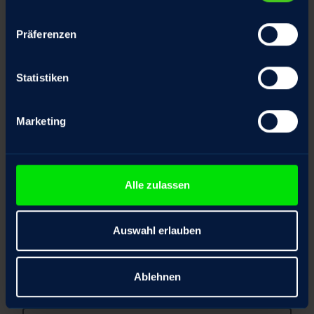
Präferenzen
Firma
*
Statistiken
Position
Marketing
Telefonnummer
Alle zulassen
Auswahl erlauben
E-Mail Adresse
*
Ablehnen
Ihre Nachricht