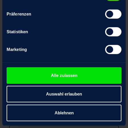
Präferenzen
Firma
*
Statistiken
Position
Marketing
Telefonnummer
Alle zulassen
Auswahl erlauben
E-Mail Adresse
*
Ablehnen
Ihre Nachricht