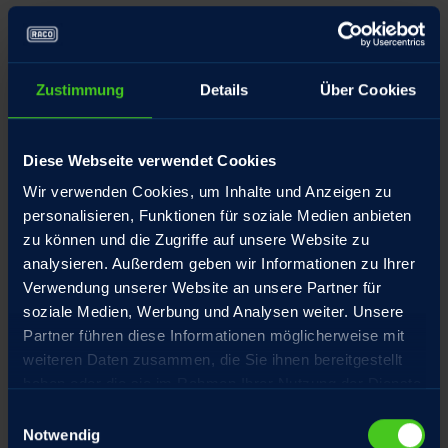
Aufstellungsort
Zustimmung
Details
Über Cookies
Produktbezeichnung
Diese Webseite verwendet Cookies
Wir verwenden Cookies, um Inhalte und Anzeigen zu
personalisieren, Funktionen für soziale Medien anbieten
Datei anfügen
zu können und die Zugriffe auf unsere Website zu
analysieren. Außerdem geben wir Informationen zu Ihrer
Verwendung unserer Website an unsere Partner für
soziale Medien, Werbung und Analysen weiter. Unsere
Für eine Übersicht aller Optionen und eine gezielte
Partner führen diese Informationen möglicherweise mit
Bearbeitung Ihrer Anfragen empfehlen wir unsere
weiteren Daten zusammen, die Sie ihnen bereitgestellt
Produkt-Checklisten
,
haben oder die sie im Rahmen Ihrer Nutzung der Dienste
gesammelt haben.
Einwilligungsauswahl
Notwendig
Name
*