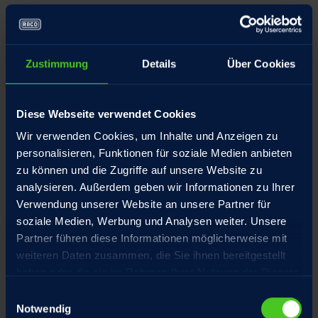
Aufstellungsort
Zustimmung
Details
Über Cookies
Produktbezeichnung
Diese Webseite verwendet Cookies
Wir verwenden Cookies, um Inhalte und Anzeigen zu
personalisieren, Funktionen für soziale Medien anbieten
Datei anfügen
zu können und die Zugriffe auf unsere Website zu
analysieren. Außerdem geben wir Informationen zu Ihrer
Verwendung unserer Website an unsere Partner für
soziale Medien, Werbung und Analysen weiter. Unsere
Für eine Übersicht aller Optionen und eine gezielte
Partner führen diese Informationen möglicherweise mit
Bearbeitung Ihrer Anfragen empfehlen wir unsere
weiteren Daten zusammen, die Sie ihnen bereitgestellt
Produkt-Checklisten
,
haben oder die sie im Rahmen Ihrer Nutzung der Dienste
gesammelt haben.
Einwilligungsauswahl
Notwendig
Name
*