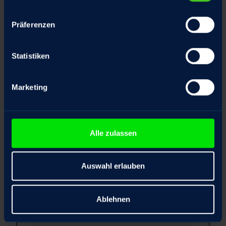
Präferenzen
Firma
*
Statistiken
Position
Marketing
Telefonnummer
Alle zulassen
Auswahl erlauben
E-Mail Adresse
*
Ablehnen
Ihre Nachricht