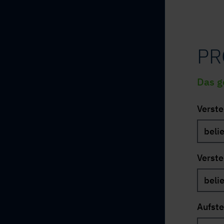
PR
Das g
Verste
Verste
Aufste