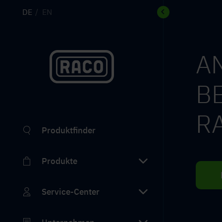
DE
EN
A
B
R
Produktfinder
Produkte
Service-Center