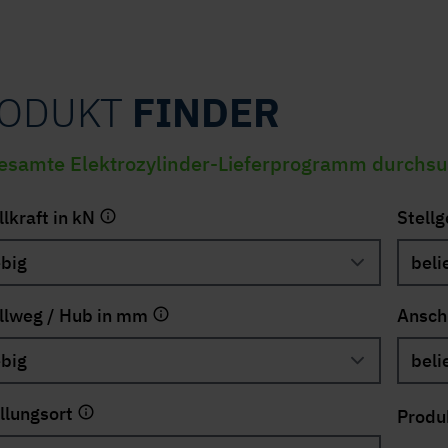
ODUKT
FINDER
esamte Elektrozylinder-Lieferprogramm durchs
llkraft in kN
Stell
llweg / Hub in mm
Ansch
llungsort
Produ