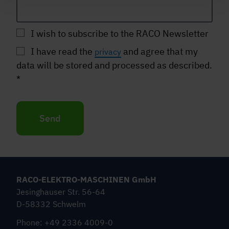
I wish to subscribe to the RACO Newsletter
I have read the
and agree that my
privacy
data will be stored and processed as described.
*
Send
RACO-ELEKTRO-MASCHINEN GmbH
Jesinghauser Str. 56-64
D-58332 Schwelm
Phone: +49 2336 4009-0