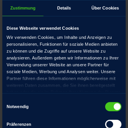
Zustimmung
Details
Über Cookies
Product name
Diese Webseite verwendet Cookies
Wir verwenden Cookies, um Inhalte und Anzeigen zu
personalisieren, Funktionen für soziale Medien anbieten
Attach file
zu können und die Zugriffe auf unsere Website zu
analysieren. Außerdem geben wir Informationen zu Ihrer
Verwendung unserer Website an unsere Partner für
For an overview of all options and targeted
soziale Medien, Werbung und Analysen weiter. Unsere
processing of your inquiries, we recommend our
Partner führen diese Informationen möglicherweise mit
product checklists
,
weiteren Daten zusammen, die Sie ihnen bereitgestellt
haben oder die sie im Rahmen Ihrer Nutzung der Dienste
gesammelt haben.
Einwilligungsauswahl
Name
*
Notwendig
Präferenzen