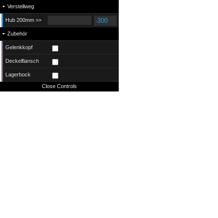
Verstellweg
Hub 200mm >>
Zubehör
Gelenkkopf
Deckelflansch
Lagerbock
Close Controls